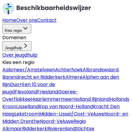
Home
Over ons
Contact
Kies regio
Domeinen
Jeugdhulp
Over
jeugdhulp
Kies een regio
Aalsmeer/Amstelveen
Achterhoek
Albrandswaard,
Barendrecht en Ridderkerk
Almere
Alphen aan den
Rijn
Duo+
Een 10 voor de
jeugd
Flevoland
Friesland
Goeree-
Overflakkee
Haarlemmermeer
Holland Rijnland
Hollands
Kroon
IJsselland
Kop van Noord-Holland
Kracht Den
Haag
Lekstroom
Midden-IJssel/Oost-Veluwe
Noord- en
Midden Drenthe
Noord-Veluwe
Regio
Alkmaar
Ridderkerk
Rivierenland
Stichtse