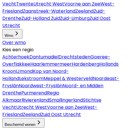
Vecht
Twente
Utrecht West
Voorne aan Zee
West-
Friesland
Zaanstreek-Waterland
Zeeland
Zuid-
Drenthe
Zuid-Holland Zuid
Zuid-Limburg
Zuid Oost
Utrecht
Wmo
Over
wmo
Kies een regio
Achterhoek
Dantumadiel
Drechtsteden
Goeree-
Overflakkee
Haarlemmermeer
Hardenberg
Hollands
Kroon
IJmond
Kop van Noord-
Holland
Lekstroom
Meppel & Westerveld
Noardeast-
Fryslân
Noardwest-Fryslân
Noord- en Midden
Drenthe
Purmerend
Regio
Alkmaar
Rivierenland
Smallingerland
Stichtse
Vecht
Utrecht West
Voorne aan Zee
West-
Friesland
Zeeland
Zuid Oost Utrecht
Beschermd wonen